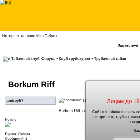
Интернет-магазин Мир Табака
Здравствуйте
Табачный клуб. Форум.
>
Клуб трубокуров
>
Трубочный табак
Borkum Riff
Лицам до 18
11.5.2015, 13:50
andrey57
Borkum Riff кто пробовал?поделитесь мне
Сайт mir-tabaka.moscow с
сигариллах, трубках, кал
Novicio
совер
Вам
Группа: Clubista
Сообщений: 1