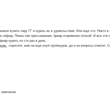
..
к можно купить пару ГГ и курить их в удовольствие. Или еще что. Никто 
а гибрид. Пенка там прессованная, бриар откровенно плохой. И все эти 
бриар курить по сто раз в день.
ком.
, спросите, жив ли еще клуб трубокуров, да и на вопросы ответит. С
с земляком.