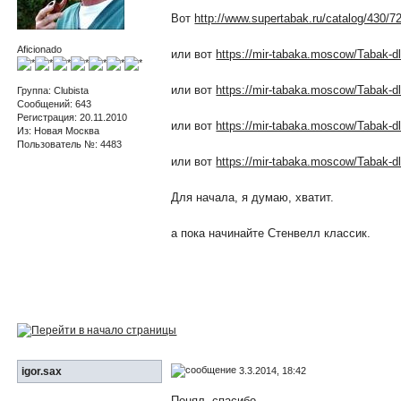
Вот
http://www.supertabak.ru/catalog/430/7
Aficionado
или вот
https://mir-tabaka.moscow/Tabak-dly
или вот
https://mir-tabaka.moscow/Tabak-dly
Группа: Clubista
Сообщений: 643
Регистрация: 20.11.2010
или вот
https://mir-tabaka.moscow/Tabak-dl
Из: Новая Москва
Пользователь №: 4483
или вот
https://mir-tabaka.moscow/Tabak-dl
Для начала, я думаю, хватит.
а пока начинайте Стенвелл классик.
3.3.2014, 18:42
igor.sax
Понял, спасибо.