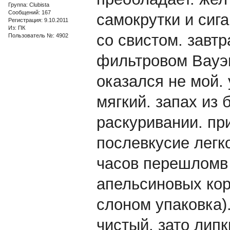
Группа: Clubista
Сообщений: 167
самокрутки и сиг
Регистрация: 9.10.2011
Из: ПК
со свистом. завтр
Пользователь №: 4902
фильтровом Вауэн
оказался не мой. 
мягкий. запах из 
раскуривании. пр
послевкусие легко
часов перешломв
апельсиновых кор
слоном упаковка)
чистый. зато липк