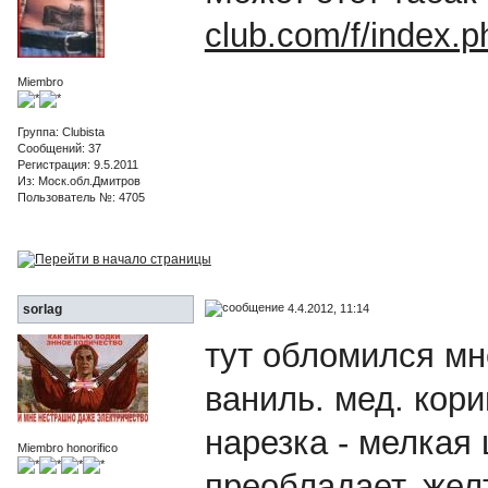
club.com/f/index.
Miembro
Группа: Clubista
Сообщений: 37
Регистрация: 9.5.2011
Из: Моск.обл.Дмитров
Пользователь №: 4705
4.4.2012, 11:14
sorlag
тут обломился мн
ваниль. мед. кори
нарезка - мелкая
Miembro honorifico
преобладает. жел