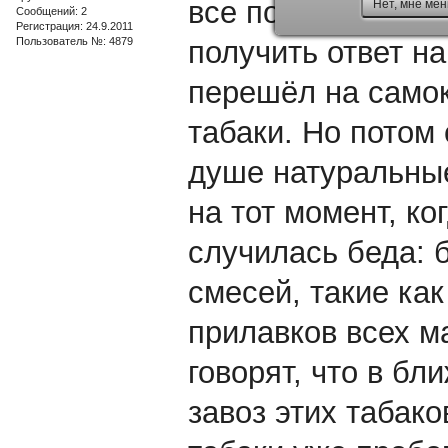
все пользуются т
Нет, мне мен
Сообщений: 2
Регистрация: 24.9.2011
Пользователь №: 4879
получить ответ на
перешёл на самок
табаки. Но потом
душе натуральны
на тот момент, ко
случилась беда: 
смесей, такие как 
прилавков всех м
говорят, что в б
завоз этих табак