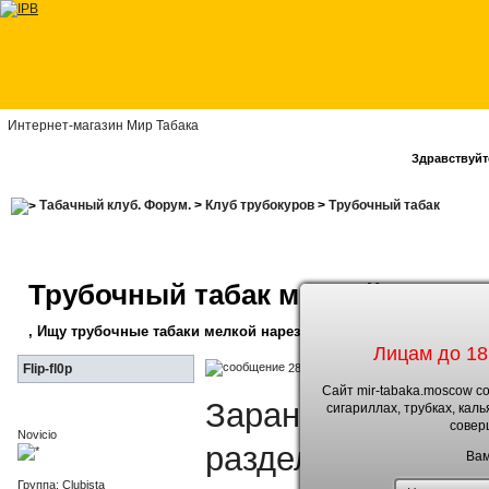
Интернет-магазин Мир Табака
Здравствуйте
Табачный клуб. Форум.
>
Клуб трубокуров
>
Трубочный табак
Трубочный табак мелкой нарезк
, Ищу трубочные табаки мелкой нарезки.
Лицам до 18
28.9.2011, 14:28
Flip-fl0p
Сайт mir-tabaka.moscow с
Заранее извиняюс
сигариллах, трубках, кал
совер
Novicio
разделе про сигар
Вам
Группа: Clubista