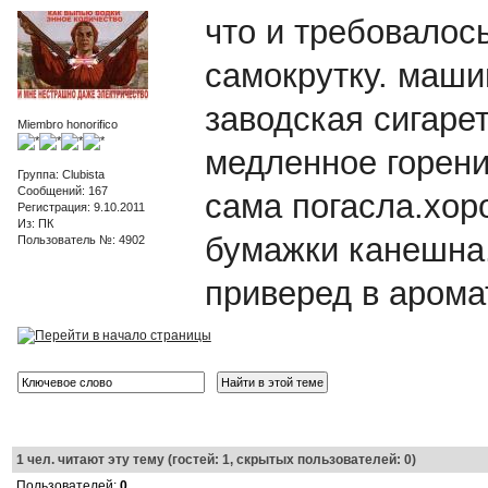
что и требовалос
самокрутку. маши
заводская сигаре
Miembro honorifico
медленное горени
Группа: Clubista
Сообщений: 167
сама погасла.хор
Регистрация: 9.10.2011
Из: ПК
бумажки канешна..
Пользователь №: 4902
приверед в арома
1
чел. читают эту тему (гостей: 1, скрытых пользователей: 0)
Пользователей:
0