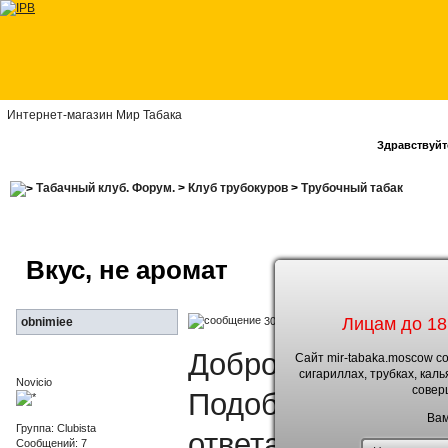
Интернет-магазин Мир Табака
Здравствуйте
Табачный клуб. Форум.
>
Клуб трубокуров
>
Трубочный табак
Вкус, не аромат
Лицам до 18
30.6.2010, 23:29
obnimiee
Доброго времени 
Сайт mir-tabaka.moscow с
сигариллах, трубках, кал
Novicio
совер
Подобный тем, каз
Вам
Группа: Clubista
ответа не нашел.
Сообщений: 7