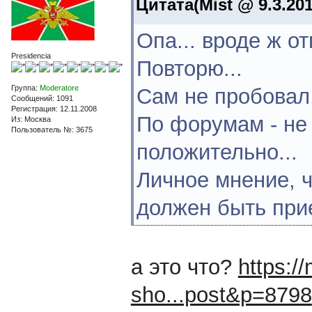
Цитата(Mist @ 9.3.201
Опа... вроде ж отв
Presidencia
Повторю...
Группа:
Moderatore
Сам не пробовал,
Сообщений: 1091
Регистрация: 12.11.2008
По форумам - не 
Из: Москва
Пользователь №: 3675
положительно...
Личное мнение, ч
должен быть при
а это что?
https:/
sho...post&p=8798