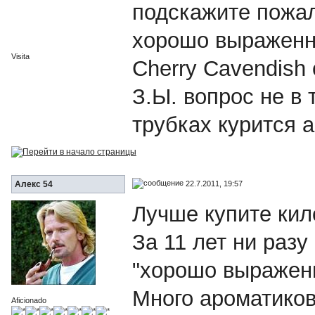
подскажите пожал
хорошо выраженн
Visita
Cherry Cavendish 
З.Ы. вопрос не в 
трубках курится 
22.7.2011, 19:57
Алекс 54
Лучше купите кил
За 11 лет ни раз
"хорошо выражен
Много ароматиков
Aficionado