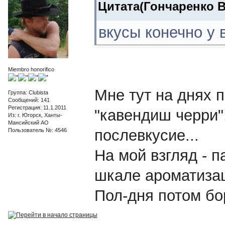
Цитата(Гончаренко Вя
вкусы конечно у 
Miembro honorifico
Мне тут на днях п
Группа: Clubista
Сообщений: 141
Регистрация: 11.1.2011
"кавендиш черри"..
Из: г. Югорск, Ханты-
Мансийский АО
послевкусие...
Пользователь №: 4546
На мой взгляд - 
шкале ароматизац
Пол-дня потом бо