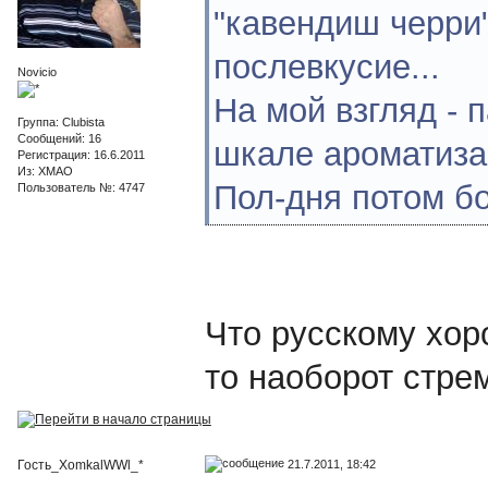
"кавендиш черри".
послевкусие...
Novicio
На мой взгляд - 
Группа: Clubista
Сообщений: 16
шкале ароматиза
Регистрация: 16.6.2011
Из: ХМАО
Пол-дня потом бо
Пользователь №: 4747
Что русскому хоро
то наоборот стрем
21.7.2011, 18:42
Гость_XomkalWWl_*