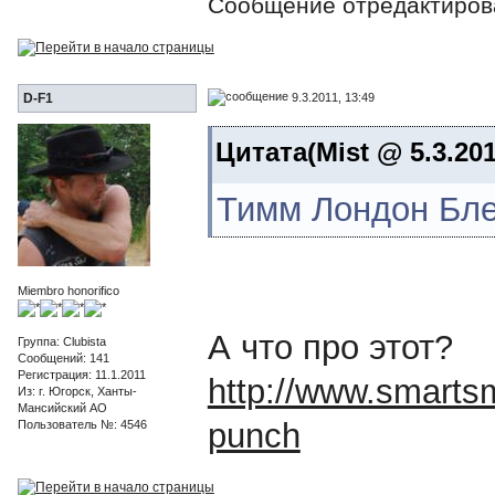
Сообщение отредактиро
9.3.2011, 13:49
D-F1
Цитата(Mist @ 5.3.201
Тимм Лондон Блен
Miembro honorifico
А что про этот?
Группа: Clubista
Сообщений: 141
Регистрация: 11.1.2011
http://www.smartsmo
Из: г. Югорск, Ханты-
Мансийский АО
punch
Пользователь №: 4546