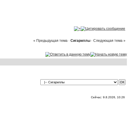
« Предыдущая тема
·
Сигариллы
·
Следующая тема »
Сейчас: 9.8.2026, 10:26