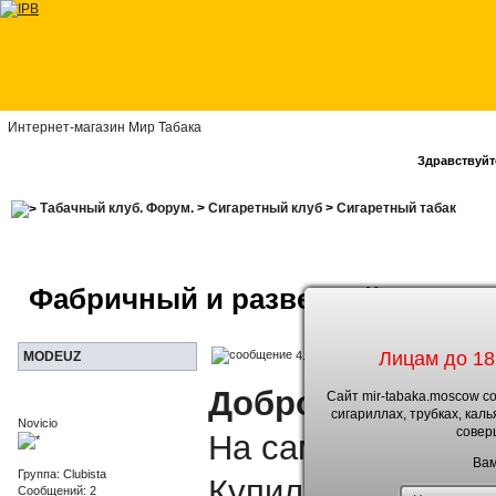
Интернет-магазин Мир Табака
Здравствуйте
Табачный клуб. Форум.
>
Сигаретный клуб
>
Сигаретный табак
Фабричный и развесной табак. 
Лицам до 18
4.6.2019, 11:44
MODEUZ
Доброго дня. Дл
Сайт mir-tabaka.moscow с
сигариллах, трубках, кал
Novicio
совер
На самокрутки пе
Вам
Группа: Clubista
Купил самокруточ
Сообщений: 2