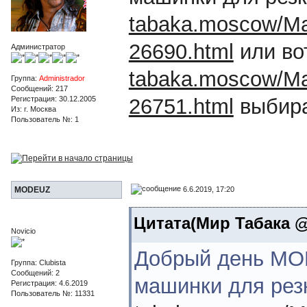
tabaka.moscow/Mash
26690.html
или во
Администратор
tabaka.moscow/Mash
Группа:
Administrador
Сообщений: 217
Регистрация: 30.12.2005
26751.html
выбира
Из: г. Москва
Пользователь №: 1
6.6.2019, 17:20
MODEUZ
Цитата(Мир Табака @ 
Novicio
Добрый день MO
Группа: Clubista
Сообщений: 2
машинки для рез
Регистрация: 4.6.2019
Пользователь №: 11331