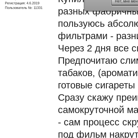
Нет, мне мен
Регистрация: 4.6.2019
Пользователь №: 11331
разных фабричны
пользуюсь абсол
фильтрами - разн
Через 2 дня все 
Предпочитаю сли
табаков, (аромат
готовые сигареты 
Сразу скажу преи
самокруточной ма
- сам процесс ск
под фильм накрут