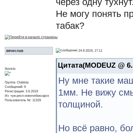
через одну тухнут
Не могу понять п
табак?
24.8.2019, 17:11
вячеслав
Цитата(MODEUZ @ 6.6
Novicio
Ну мне такие маш
Группа: Clubista
Сообщений: 9
1мм. Не вижу смы
Регистрация: 3.6.2019
Из: чув.респ.новочебоксарск
Пользователь №: 11329
толщиной.
Но всё равно, б