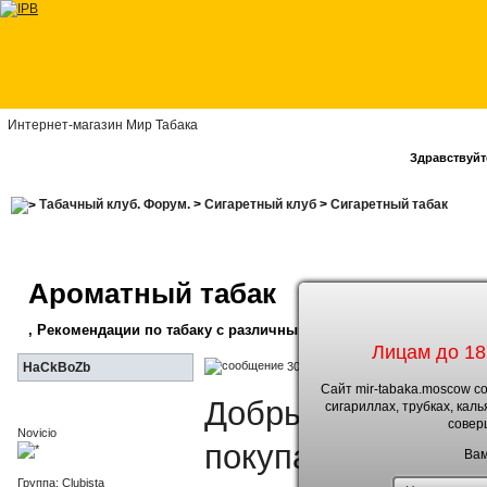
Интернет-магазин Мир Табака
Здравствуйте
Табачный клуб. Форум.
>
Сигаретный клуб
>
Сигаретный табак
Ароматный табак
, Рекомендации по табаку с различными вкусами
Лицам до 18
30.7.2018, 9:56
HaCkBoZb
Сайт mir-tabaka.moscow с
Добрый день, не 
сигариллах, трубках, кал
совер
Novicio
покупал для трубк
Вам
Группа: Clubista