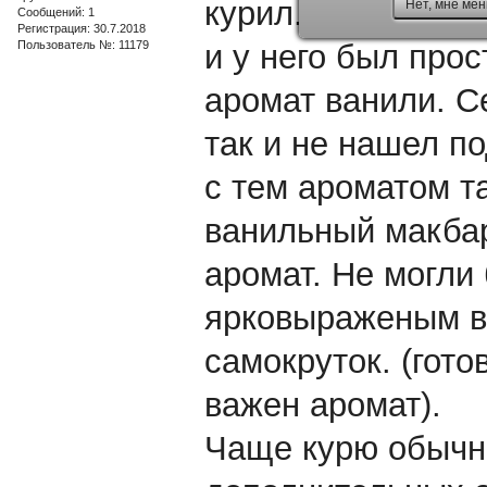
курил. Помню что
Нет, мне мен
Сообщений: 1
Регистрация: 30.7.2018
Пользователь №: 11179
и у него был про
аромат ванили. С
так и не нашел п
с тем ароматом т
ванильный макбаре
аромат. Не могли 
ярковыраженым в
самокруток. (гото
важен аромат).
Чаще курю обычны