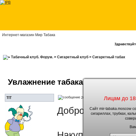
Интернет-магазин Мир Табака
Здравствуйте
Табачный клуб. Форум.
>
Сигаретный клуб
>
Сигаретный табак
Увлажнение табака.
Лицам до 18
26.1.2010, 23:13
TIT
Доброе всем здра
Сайт mir-tabaka.moscow с
сигариллах, трубках, кал
совер
Вам
Накупил бумаг для