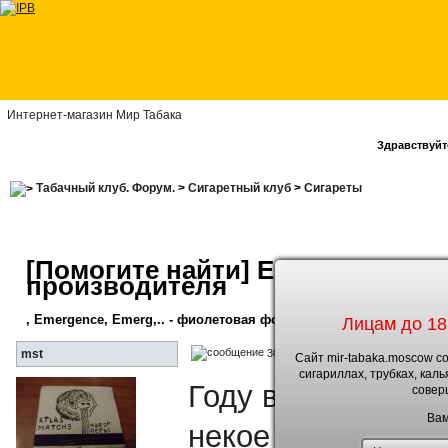
Интернет-магазин Мир Табака
Здравствуйте
Табачный клуб. Форум.
>
Сигаретный клуб
>
Сигареты
[Помогите найти] Emergent (?) -
производителя
, Emergence, Emerg,.. - фиолетовая фольгированная упаковка
Лицам до 18
30.1.2013, 11:24
mst
Сайт mir-tabaka.moscow с
сигариллах, трубках, кал
Году в 2009-м ча
совер
Вам
некое курево.