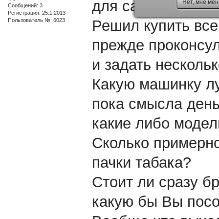
для самокруток. 
Нет, мне мен
Сообщений: 3
Регистрация: 25.1.2013
Пользователь №: 6023
Решил купить все
прежде проконсу
и задать нескольк
Какую машинку лу
пока смысла день
какие либо модел
Сколько примерно
пачки табака?
Стоит ли сразу б
какую бы Вы посо