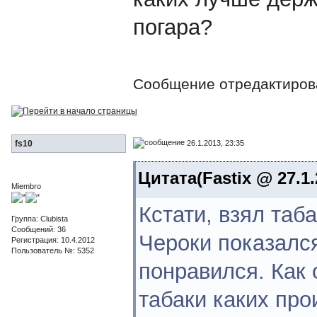
погара?
Сообщение отредактиро
26.1.2013, 23:35
fs10
Цитата(Fastix @ 27.1.
Miembro
Кстати, взял таб
Группа: Clubista
Сообщений: 36
Чероки показался
Регистрация: 10.4.2012
Пользователь №: 5352
понравился. Как 
табаки каких про