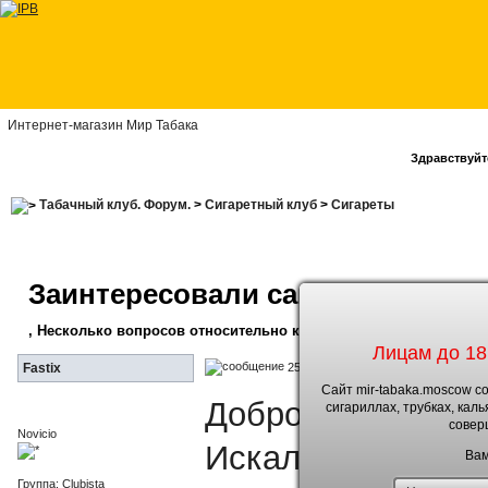
Интернет-магазин Мир Табака
Здравствуйте
Табачный клуб. Форум.
>
Сигаретный клуб
>
Сигареты
Заинтересовали самокрутки
, Несколько вопросов относительно курения самокруток
Лицам до 18
25.1.2013, 15:47
Fastix
Сайт mir-tabaka.moscow с
Доброго времени 
сигариллах, трубках, кал
совер
Novicio
Искал в интернете
Вам
Группа: Clubista