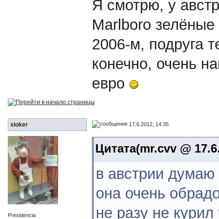
Я смотрю, у авст
Marlboro зелёные 
2006-м, подруга т
конечно, очень на
евро
17.6.2012, 14:35
sloker
Цитата(mr.cvv @ 17.6.
в австрии думаю 
она очень обрадо
не разу не курил
Presidencia