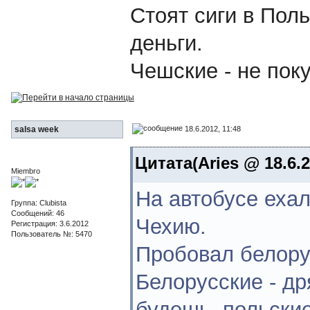
Стоят сиги в Пол
деньги.
Чешские - не пок
18.6.2012, 11:48
salsa week
Цитата(Aries @ 18.6.2
Miembro
На автобусе еха
Группа: Clubista
Сообщений: 46
Чехию.
Регистрация: 3.6.2012
Пользователь №: 5470
Пробовал белорус
Белорусские - др
будешь, польские 