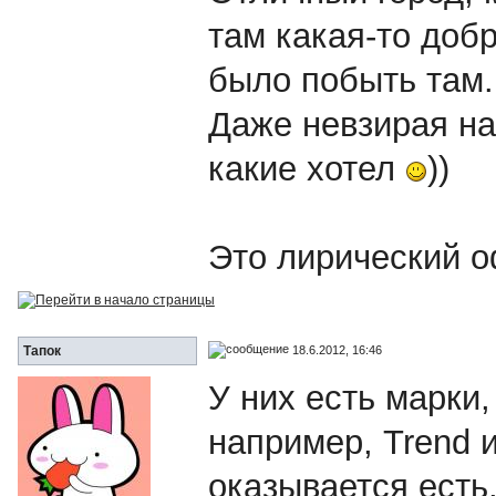
там какая-то доб
было побыть там.
Даже невзирая на 
какие хотел
))
Это лирический 
18.6.2012, 16:46
Тапок
У них есть марки,
например, Trend 
оказывается есть,