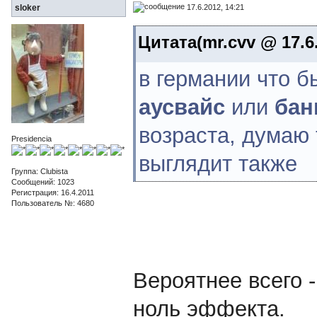
17.6.2012, 14:21
sloker
Цитата(mr.cvv @ 17.6.
в германии что б
аусвайс
или
бан
возраста, думаю 
Presidencia
выглядит также
Группа: Clubista
Сообщений: 1023
Регистрация: 16.4.2011
Пользователь №: 4680
Вероятнее всего -
ноль эффекта.