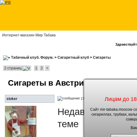
Интернет-магазин Мир Табака
Здравствуйте
Табачный клуб. Форум.
>
Сигаретный клуб
>
Сигареты
2 страниц
1
2
>
Сигареты в Австрии
Лицам до 18
17.6.2012, 11:20
sloker
Недавно был в Ве
Сайт mir-tabaka.moscow с
сигариллах, трубках, кал
совер
теме
Вам