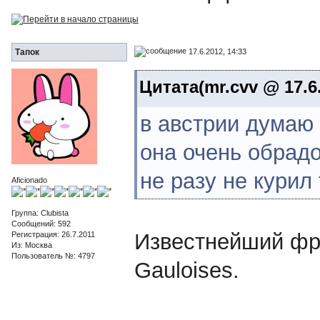
17.6.2012, 14:33
Тапок
Цитата(mr.cvv @ 17.6.
в австрии думаю 
она очень обрадо
не разу не курил
Aficionado
Группа: Clubista
Сообщений: 592
Известнейший фра
Регистрация: 26.7.2011
Из: Москва
Пользователь №: 4797
Gauloises.