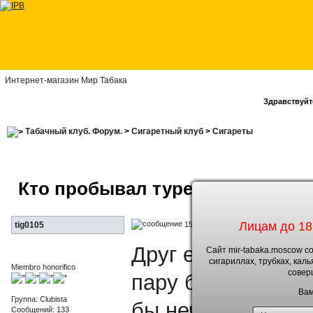
Интернет-магазин Мир Табака
Здравствуйте
Табачный клуб. Форум.
>
Сигаретный клуб
>
Сигареты
Кто пробывал турецкое Мальбо
Лицам до 18
15.3.2012, 7:11
tig0105
Друг едет на отд
Сайт mir-tabaka.moscow с
сигариллах, трубках, кал
Miembro honorifico
совер
пару блоков туре
Вам
Группа: Clubista
бы нечего отзывы
Сообщений: 133