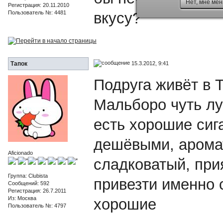
Нет, мне мен
Регистрация: 20.11.2010
Пользователь №: 4481
вкусу?
15.3.2012, 9:41
Тапок
Подруга живёт в Т
Мальборо чуть лу
есть хорошие сиг
дешёвыми, аромат
Aficionado
сладковатый, при
Группа: Clubista
привезти именно 
Сообщений: 592
Регистрация: 26.7.2011
Из: Москва
хорошие
Пользователь №: 4797