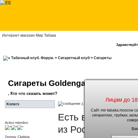
Интернет-магазин Мир Табака
Здравствуйте
Табачный клуб. Форум.
>
Сигаретный клуб
>
Сигареты
Сигареты Goldengate
, Кто что сказать может?
Лицам до 18
2.12.2011, 14:05
Koners
Сайт mir-tabaka.moscow с
Есть возможность
сигариллах, трубках, кал
совер
Activo miembro
из Российского д
Вам
Группа: Clubista