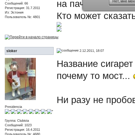
на пачке написан
Нет, мне мен
Сообщений: 66
Регистрация: 31.7.2011
Из: Эстония
Кто может сказать
Пользователь №: 4801
2.12.2011, 18:07
sloker
Название сигарет
почему то мост...
Ни разу не пробо
Presidencia
Группа: Clubista
Сообщений: 1023
Регистрация: 16.4.2011
Пользователь №: 4680