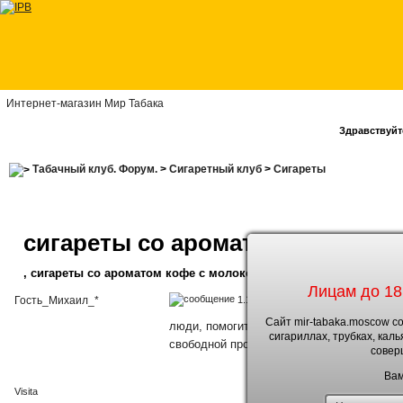
Интернет-магазин Мир Табака
Здравствуйте
Табачный клуб. Форум.
>
Сигаретный клуб
>
Сигареты
сигареты со ароматом кофе с м
, сигареты со ароматом кофе с молоком
Лицам до 18
1.12.2010, 22:38
Гость_Михаил_*
Сайт mir-tabaka.moscow с
люди, помогите плиз, подскажите сигарет
сигариллах, трубках, кал
свободной продаже в Москве или свободно
совер
Вам
Visita