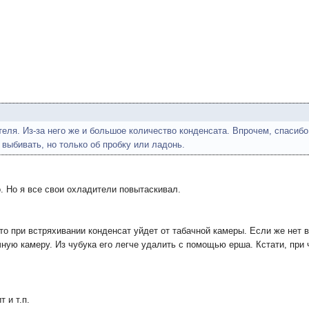
еля. Из-за него же и большое количество конденсата. Впрочем, спасибо
 выбивать, но только об пробку или ладонь.
 Но я все свои охладители повытаскивал.
то при встряхивании конденсат уйдет от табачной камеры. Если же нет в
чную камеру. Из чубука его легче удалить с помощью ерша. Кстати, при
т и т.п.