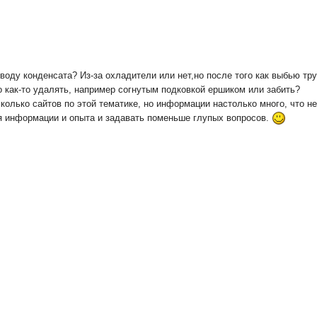
воду конденсата? Из-за охладители или нет,но после того как выбью тр
о как-то удалять, например согнутым подковкой ершиком или забить?
олько сайтов по этой тематике, но информации настолько много, что не
 информации и опыта и задавать поменьше глупых вопросов.