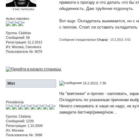
привезти к прогару и что делать что бы э
обыденность. Даю трубочке отдохнуть.
Activo miembro
Вот еще. Охладитель вынимается, но с н
с пеплом. Стоит ли оставить охладитель 
Группа: Clubista
Сообщений: 58
Сообщение отредактировал
Chapay
- 15.2.2013, 0:01
Регистрация: 11.2.2013
Из: Москва, Смоленск
Пользователь №: 6070
15.2.2013, 7:30
Mist
На "вмятинки" и прочее - наплевать, зара
Охладитель по указанным причинам выбра
Presidencia
Ничего смешивать в чаше не надо, не кул
заведете баттнер/ример/нож...
Группа: Clubista
Сообщений: 1239
Регистрация: 1.10.2009
Из: Москва
Пользователь №: 3998