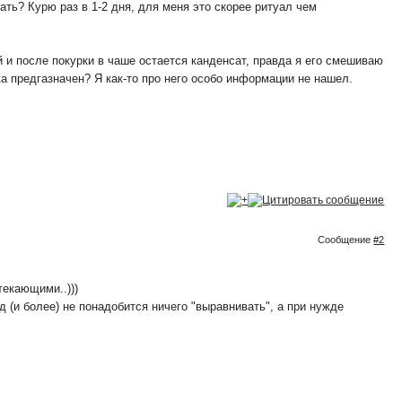
лать? Курю раз в 1-2 дня, для меня это скорее ритуал чем
 и после покурки в чаше остается канденсат, правда я его смешиваю
ка предгазначен? Я как-то про него особо информации не нашел.
Сообщение
#2
текающими..)))
 (и более) не понадобится ничего "выравнивать", а при нужде