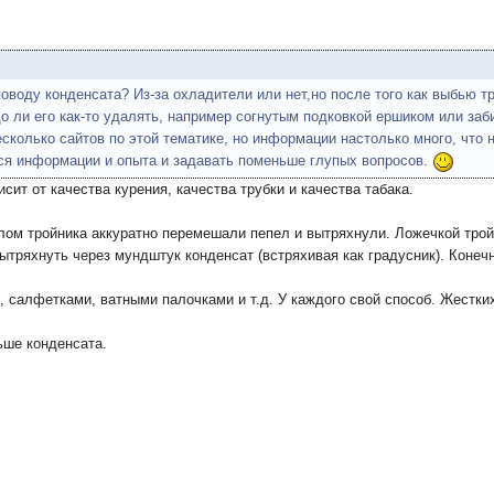
поводу конденсата? Из-за охладители или нет,но после того как выбью т
до ли его как-то удалять, например согнутым подковкой ершиком или заб
сколько сайтов по этой тематике, но информации настолько много, что н
я информации и опыта и задавать поменьше глупых вопросов.
исит от качества курения, качества трубки и качества табака.
лом тройника аккуратно перемешали пепел и вытряхнули. Ложечкой тройн
 вытряхнуть через мундштук конденсат (встряхивая как градусник). Конеч
 салфетками, ватными палочками и т.д. У каждого свой способ. Жестких
ьше конденсата.