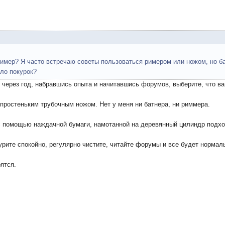
ример? Я часто встречаю советы пользоваться римером или ножом, но бат
ло покурок?
т через год, набравшись опыта и начитавшись форумов, выберите, что в
 простеньким трубочным ножом. Нет у меня ни батнера, ни риммера.
 с помощью наждачной бумаги, намотанной на деревянный цилиндр подх
урите спокойно, регулярно чистите, читайте форумы и все будет нормал
ятся.