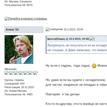
Из: Москва, Смоленск
Пользователь №: 6070
15.2.2013, 19:04
Алекс 54
Цитата(Chapay @ 15.2.2013, 19:32)
Вытряхнуть не получиться из-за охладит
не слышал, в факе написано, что можно
Ну если о ладонь, тода ладно.
Можно.
Aficionado
Но, даже если вы курите с охладителем, 
Группа: Clubista
Сообщений: 643
для чистки, конденсат не попадал в таба
Регистрация: 20.11.2010
Из: Новая Москва
Повторяю: я так делаю.
Пользователь №: 4483
Кто-то по-другому, кто-то вообще не чисти