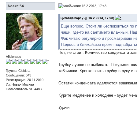
15.2.2013, 17:43
Алекс 54
Цитата(Chapay @ 15.2.2013, 17:08)
Еще вопрос. Стоит ли беспокоиться по 
чаши, где-то на сантиметр влажный. На
Фак читаю регулярно и просматриваю не
Надюсь в ближайшее время поднабратьс
Нет, не стоит. Количество конденсата зав
Aficionado
Трубку лучше не выбивать. Покурили, ши
табачинки. Крепко взять трубку в руку и
Группа: Clubista
Сообщений: 643
Регистрация: 20.11.2010
Остатки конденсата удаляются ершиками,
Из: Новая Москва
Пользователь №: 4483
Курите медленее и холоднее - будет мен
Удачи.