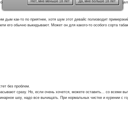
Нет, мне меньше 18 лет
Да, мне больше 18 лет
того избежать? Достаточно просто выравнивать нагар и как часто это де
им дым как-то по приятнее, хотя шум этот девайс полизводит примерзкий
или его обычно выкидывают. Может он для какого-то особого сорта таба
стет без проблем.
сывают сразу. Но, если очень хочется, можете оставить... со всеми вы
инарное шоу, надо все вычищать. При нормальных чистке и курении с год