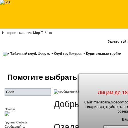
Интернет-магазин Мир Табака
Здравствуйте
Табачный клуб. Форум.
>
Клуб трубокуров
>
Курительные трубки
Помогите выбрать первую труб
Лицам до 18
5.5.2011, 20:04
Godz
Добрый день
Сайт mir-tabaka.moscow с
сигариллах, трубках, кал
Novicio
совер
Вам
Группа: Clubista
Озадачился выбо
Сообщений: 1