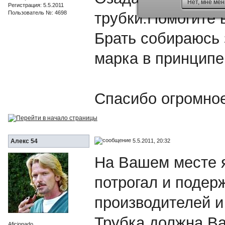
Нет, мне мен
Регистрация: 5.5.2011
Пользователь №: 4698
трубки.Помогите в
Брать собираюсь 
марка в принципе
Спасибо огромное
5.5.2011, 20:32
Алекс 54
На Вашем месте я
потрогал и подерж
производителей и
Трубка должна Ва
Aficionado