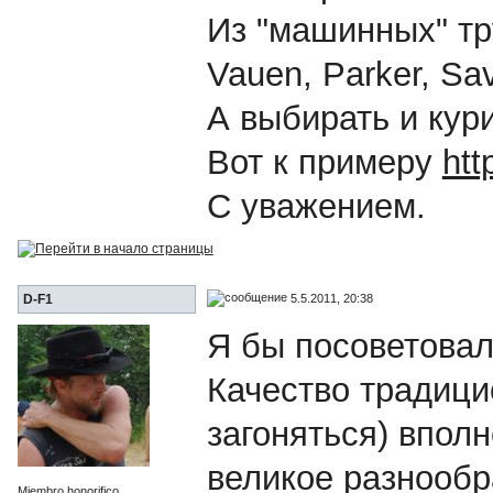
Из "машинных" тр
Vauen, Parker, Savi
А выбирать и кур
Вот к примеру
htt
С уважением.
5.5.2011, 20:38
D-F1
Я бы посоветовал
Качество традици
загоняться) впол
великое разнообр
Miembro honorifico