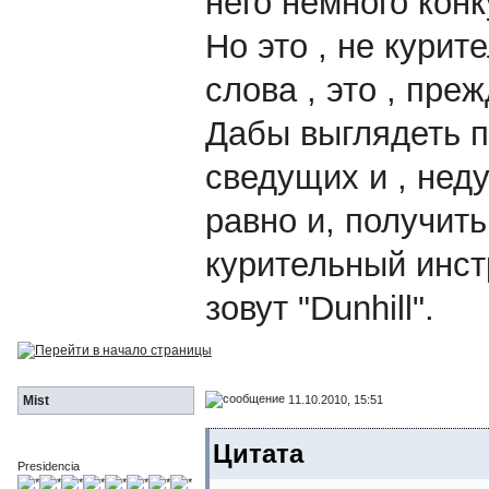
него немного конк
Но это , не кури
слова , это , преж
Дабы выглядеть п
сведущих и , нед
равно и, получит
курительный инст
зовут "Dunhill".
11.10.2010, 15:51
Mist
Цитата
Presidencia