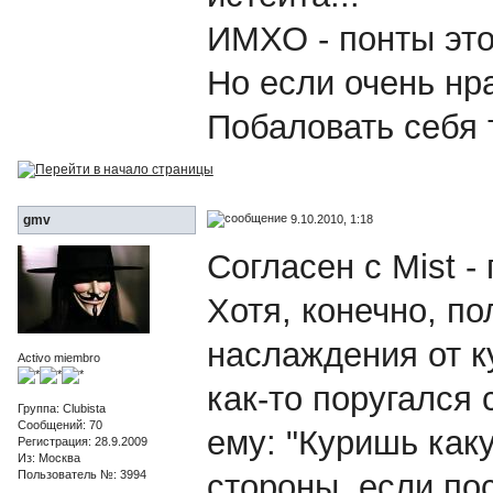
ИМХО - понты это
Но если очень нра
Побаловать себя т
9.10.2010, 1:18
gmv
Согласен с Mist -
Хотя, конечно, по
наслаждения от ку
Activo miembro
как-то поругался 
Группа: Clubista
Сообщений: 70
ему: "Куришь каку
Регистрация: 28.9.2009
Из: Москва
Пользователь №: 3994
стороны, если пос