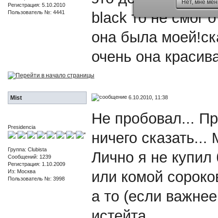
Нет, мне мен
Регистрация: 5.10.2010
Пользователь №: 4441
black то не смог 
она была моей!с
очень она красив
6.10.2010, 11:38
Mist
Не пробовал... П
Presidencia
ничего сказать... 
Группа: Clubista
Лично я не купил 
Сообщений: 1239
Регистрация: 1.10.2009
Из: Москва
или комой сороков
Пользователь №: 3998
а то (если важнее
истейта...