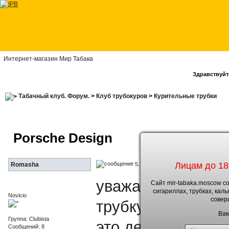
Интернет-магазин Мир Табака
Здравствуйте
Табачный клуб. Форум.
>
Клуб трубокуров
>
Курительные трубки
Porsche Design
Лицам до 18
5.10.2010, 15:04
Romasha
уважаемые трубок
Сайт mir-tabaka.moscow с
сигариллах, трубках, кал
Novicio
совер
трубку и тут мен
Вам
Группа: Clubista
это делать,а когд
Сообщений: 8