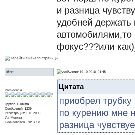
и разница чувств
удобней держать 
автомобилями,то 
фокус???или как)
19.10.2010, 21:45
Mist
Цитата
Presidencia
приобрел трубку 
Группа: Clubista
Сообщений: 1239
по курению мне 
Регистрация: 1.10.2009
Из: Москва
разница чувствуе
Пользователь №: 3998