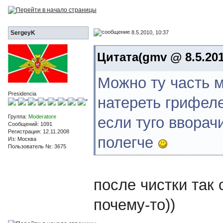
8.5.2010, 10:37
SergeyK
Цитата(gmv @ 8.5.201
Можно ту часть м
Presidencia
натереть грифеле
Группа:
Moderatore
если туго вворач
Сообщений: 1091
Регистрация: 12.11.2008
полегче
Из: Москва
Пользователь №: 3675
после чистки так
почему-то))