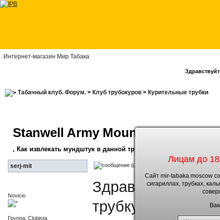
Интернет-магазин Мир Табака
Здравствуйте
Табачный клуб. Форум.
>
Клуб трубокуров
>
Курительные трубки
Stanwell Army Mount
, Как извлекать мундштук в данной трубке
Лицам до 18
6.5.2010, 8:03
serj-mit
Сайт mir-tabaka.moscow с
Здравствуйте ув
сигариллах, трубках, кал
совер
Novicio
трубку Stanwell A
Вам
Группа: Clubista