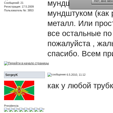
мундштук не знаю
Нет, мне мен
Сообщений: 21
Регистрация: 17.5.2009
Пользователь №: 3853
мундштуком (как р
металл. Или прост
все остальные по
пожалуйста , жал
спасибо. Всем пр
6.5.2010, 11:12
SergeyK
как у любой трубк
Presidencia