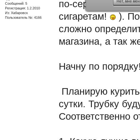
по-серьезнее и к
Нет, мне мен
Сообщений: 5
Регистрация: 1.2.2010
Из: Хабаровск
сигаретам!
). По
Пользователь №: 4166
сложно определит
магазина, а так ж
Начну по порядк
Планирую курить 
сутки. Трубку буд
Соответственно о