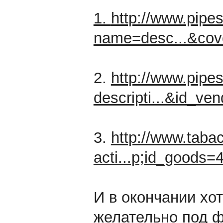
1.
http://www.pipe
name=desc...&cov
2.
http://www.pipe
descripti...&id_ve
3.
http://www.taba
acti...p;id_goods=
И в окончании хо
желательно под ф