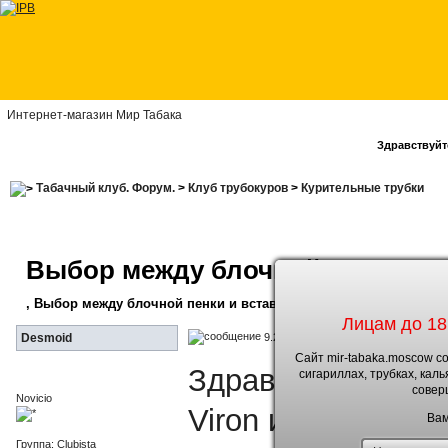
Интернет-магазин Мир Табака
Здравствуйте
Табачный клуб. Форум.
>
Клуб трубокуров
>
Курительные трубки
Выбор между блочной пенки и в
, Выбор между блочной пенки и вставки из пенки,а также выбо
Лицам до 18
9.2.2010, 17:27
Desmoid
Сайт mir-tabaka.moscow с
Здравствуйте! В 
сигариллах, трубках, кал
совер
Novicio
Viron из груши, н
Вам
Группа: Clubista