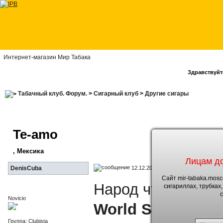
Интернет-магазин Мир Табака
Здравствуйте
Табачный клуб. Форум.
>
Сигарный клуб
>
Другие сигары
Te-amo
, Мексика
Лицам до
12.12.2011, 14:12
DenisCuba
Сайт mir-tabaka.mos
Народ что можете
сигариллах, трубках
Novicio
World Selection 
Группа: Clubista