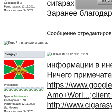
сигарах марки Te
Нет, мн
Сообщений: 3
Регистрация: 12.12.2011
Пользователь №: 5024
Заранее благодар
Сообщение отредактиро
13.12.2011, 19:59
SergeyK
информации в ине
Ничего примечате
https://www.googl
Presidencia
Amo+Worl...;client=
Группа:
Moderatore
Сообщений: 1091
http://www.cigara
Регистрация: 12.11.2008
Из: Москва
Пользователь №: 3675