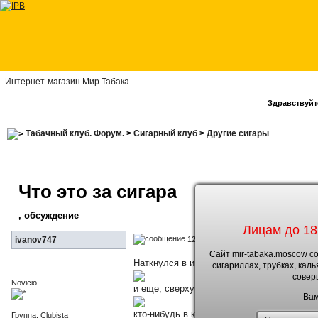
Интернет-магазин Мир Табака
Здравствуйте
Табачный клуб. Форум.
>
Сигарный клуб
>
Другие сигары
Что это за сигара
, обсуждение
Лицам до 18
12.6.2010, 14:42
ivanov747
Сайт mir-tabaka.moscow с
Наткнулся в интернете на такую сигару:
сигариллах, трубках, кал
совер
Novicio
и еще, сверху кулебры
Вам
кто-нибудь в курсе что это за марка сигар
Группа: Clubista