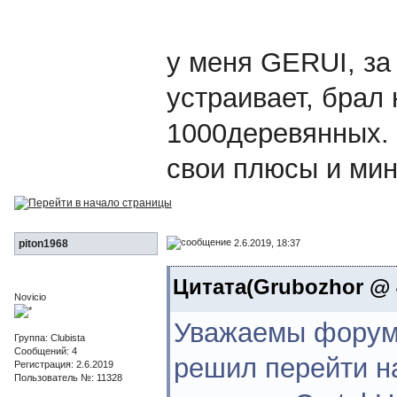
у меня GERUI, за
устраивает, брал 
1000деревянных. а 
свои плюсы и мин
2.6.2019, 18:37
piton1968
Цитата(Grubozhor @ 4
Novicio
Уважаемы форумч
Группа: Clubista
Сообщений: 4
решил перейти на
Регистрация: 2.6.2019
Пользователь №: 11328