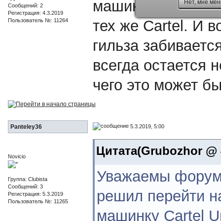
машинку Cartel Un
Нет, мне мен
Сообщений: 2
Регистрация: 4.3.2019
Пользователь №: 11264
тех же Cartel. И 
гильза забиваетс
всегда остается н
чего это может б
5.3.2019, 5:00
Panteley36
Цитата(Grubozhor @ 4
Novicio
Уважаемы форумч
Группа: Clubista
Сообщений: 3
решил перейти на
Регистрация: 5.3.2019
Пользователь №: 11265
машинку Cartel U