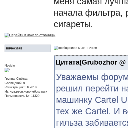
меня самая лучша
начала фильтра, 
сигареты.
3.6.2019, 20:38
вячеслав
Цитата(Grubozhor @ 4
Novicio
Уважаемы форумч
Группа: Clubista
Сообщений: 9
решил перейти на
Регистрация: 3.6.2019
Из: чув.респ.новочебоксарск
Пользователь №: 11329
машинку Cartel U
тех же Cartel. И
гильза забиваетс