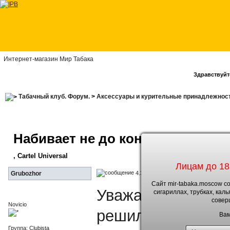
Интернет-магазин Мир Табака
Здравствуйте
Табачный клуб. Форум.
>
Аксессуары и курительные принадлежнос
Набивает не до конца
, Cartel Universal
Лицам до 18
4.3.2019, 11:40
Grubozhor
Сайт mir-tabaka.moscow с
Уважаемы форумч
сигариллах, трубках, кал
совер
Novicio
решил перейти на
Вам
Группа: Clubista