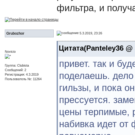
фильтра, и получ
5.3.2019, 23:26
Grubozhor
Цитата(Panteley36 @ 5
Novicio
привет. так и буд
Группа: Clubista
Сообщений: 2
поделаешь. дело 
Регистрация: 4.3.2019
Пользователь №: 11264
гильзы, и пока о
прессуется. заме
цены терпимые, 
набивка идет от 